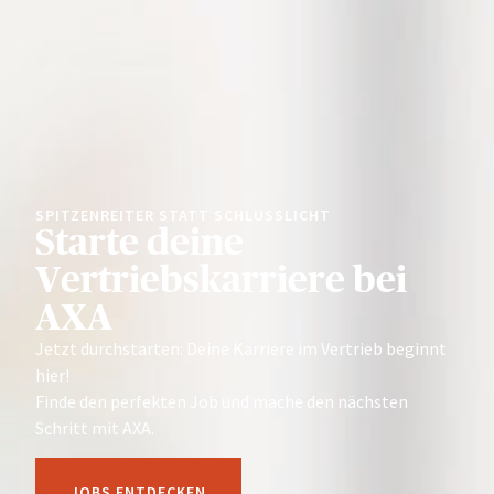
SPITZENREITER STATT SCHLUSSLICHT
Starte deine
Vertriebskarriere bei
AXA
Jetzt durchstarten: Deine Karriere im Vertrieb beginnt
hier!
Finde den perfekten Job und mache den nächsten
Schritt mit AXA.
JOBS ENTDECKEN