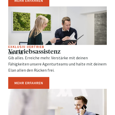
MEHR ERFAHREN
EXKLUSIV-VERTRIEB
Vertriebsassistenz
(m/w/d)
Gib alles. Erreiche mehr. Verstärke mit deinen
Fähigkeiten unsere Agenturteams und halte mit deinem
Elan allen den Rücken frei.
MEHR ERFAHREN