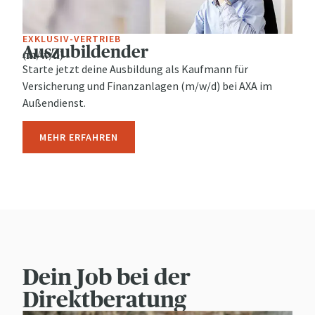
EXKLUSIV-VERTRIEB
Auszubildender
(m/w/d)
Starte jetzt deine Ausbildung als Kaufmann für
Versicherung und Finanzanlagen (m/w/d) bei AXA im
Außendienst.
MEHR ERFAHREN
Dein Job bei der
Direktberatung