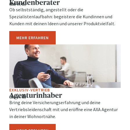
Kundenberater
(m/w/d)
Ob selbstständig, angestellt oder die
Spezialistenlaufbahn: begeistere die Kundinnen und
Kunden mit deinen Ideen und unserer Produktvielfalt.
MEHR ERFAHREN
EXKLUSIV-VERTRIEB
Agenturinhaber
(m/w/d)
Bring deine Versicherungserfahrung und deine
Vertriebsleidenschaft mit und eröffne eine AXA Agentur
in deiner Wohnortnähe.