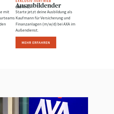
EXKLUSIV-VERTRIEB
Auszubildender
(m/w/d)
ke mit
Starte jetzt deine Ausbildung als
turteams
Kaufmann für Versicherung und
 den
Finanzanlagen (m/w/d) bei AXA im
Außendienst.
MEHR ERFAHREN