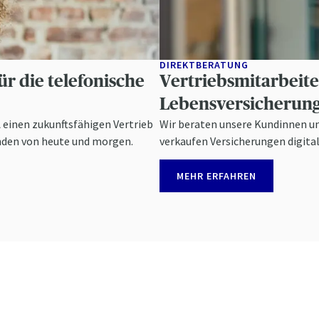
DIREKTBERATUNG
ür die telefonische
Vertriebsmitarbeite
Lebensversicherun
A einen zukunftsfähigen Vertrieb
Wir beraten unsere Kundinnen un
nden von heute und morgen.
verkaufen Versicherungen digital
MEHR ERFAHREN
xklusiv-Vertrieb von AXA in 