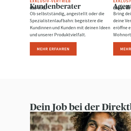
EXKLUSIV-VERTRIEB
EXKLUSI
Kundenberater
Agen
(m/w/d)
(m/w/d)
Ob selbstständig, angestellt oder die
Bring de
Spezialistenlaufbahn: begeistere die
deine Ve
Kundinnen und Kunden mit deinen Ideen
eröffne 
und unserer Produktvielfalt.
Wohnort
MEHR ERFAHREN
MEHR
Dein Job bei der Direk