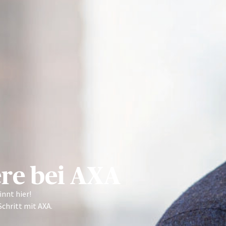
ere bei AXA
innt hier!
chritt mit AXA.