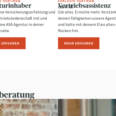
V-VERTRIEB
EXKLUSIV-VERTRIEB
turinhaber
Vertriebsassistenz
(m/w/d)
ine Versicherungserfahrung und
Gib alles. Erreiche mehr. Verstär
rtriebsleidenschaft mit und
deinen Fähigkeiten unsere Agen
eine AXA Agentur in deiner
und halte mit deinem Elan allen
nähe.
Rücken frei.
 ERFAHREN
MEHR ERFAHREN
tberatung