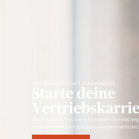
SPITZENREITER STATT SCHLUSSLICHT
Starte deine
Vertriebskarri
Jetzt durchstarten: Deine Karriere im Vertrieb beg
Finde den perfekten Job und mache den nächsten S