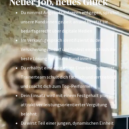
Neuer Job, neues Glück
Du nimmst Angebotsanfragen entgegen, sprichst
unsere Kund:innen gezielt an und berätst sie
bedarfsgerecht über digitale Medien
Im Verkaufsgespräch identifizierst du den
Versicherungsbedarf und findest empathisch die
beste Lösung für unsere Kund:innen
Du erhältst eine ausgiebige Einarbeitung, unser
Trainerteam schult dich fachlich und vertrieblich
und coacht dich zum Top-Performer
Dein Einsatz wird mit einem Festgehalt plus
attraktiver leistungsorientierter Vergütung
belohnt
Du wirst Teil einer jungen, dynamischen Einheit