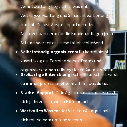
Verantwortung liegt alles, was mit
Vertragsverwaltung und Schadenbearbeitung zu
tun hat. Du bist Ansprechpartner oder
Ansprechpartnerin für die Kundenanliegen jeder
Art und bearbeitest diese fallabschließend.
Selbstständig organisieren:
Du koordinierst
zuverlässig die Termine deines Teams und
organisierst einen reibungslosen Agenturablauf.
Großartige Entwicklung:
Schritt für Schritt wirst
du immer professioneller in allem, was du tust.
Starker Support:
Dein Agenturteam unterstützt
dich jederzeit da, wo du Hilfe brauchst.
Wertvolles Wissen:
Der VertriebsCampus hält
dich mit seinem umfangreichen