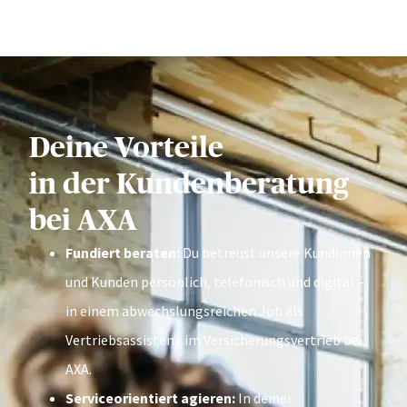
Deine Vorteile
in der Kundenberatung
bei AXA
Fundiert beraten:
Du betreust unsere Kundinnen
und Kunden persönlich, telefonisch und digital –
in einem abwechslungsreichen Job als
Vertriebsassistenz im Versicherungsvertrieb bei
AXA.
Serviceorientiert agieren:
In deiner