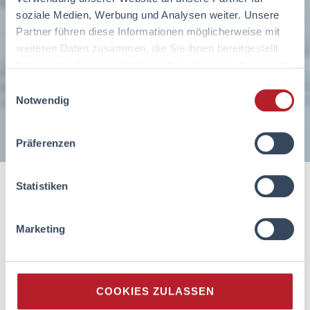
soziale Medien, Werbung und Analysen weiter. Unsere
Partner führen diese Informationen möglicherweise mit
weiteren Daten zusammen, die Sie ihnen bereitgestellt
haben oder die sie im Rahmen Ihrer Nutzung der Dienste
gesammelt haben.
Einwilligungsauswahl
Notwendig
Präferenzen
Statistiken
DEIN KARRIERESTART ALS
Marketing
Vertriebsassistenz
(m/w/d) Innendienst
in deiner Wohnortnähe
COOKIES ZULASSEN
Du möchtest Verantwortung übernehmen und dafür