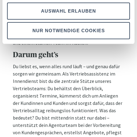
sorgen, dass alles rund läuft? Als Vertriebsassistentin
AUSWAHL ERLAUBEN
oder Vertriebsassistent bei AXA unterstützt du dein
Team, betreust Kundinnen und Kunden persönlich
und sorgst dafür, dass alle Prozesse reibungslos
NUR NOTWENDIGE COOKIES
ablaufen – mit deiner Stärke, Organisationstalent
und einem starken Team im Rücken.
Darum geht’s
Du liebst es, wenn alles rund läuft – und genau dafür
sorgen wir gemeinsam. Als Vertriebsassistenz im
Innendienst bist du die zentrale Stütze unseres
Vertriebsteams: Du behältst den Überblick,
organisierst Termine, kümmerst dich um Anliegen
der Kundinnen und Kunden und sorgst dafür, dass der
Vertriebsalltag reibungslos funktioniert. Was das
bedeutet? Du bist mittendrin statt nur dabei –
unterstützt dein Agenturteam bei der Vorbereitung
von Kundengesprächen, erstellst Angebote, pflegst