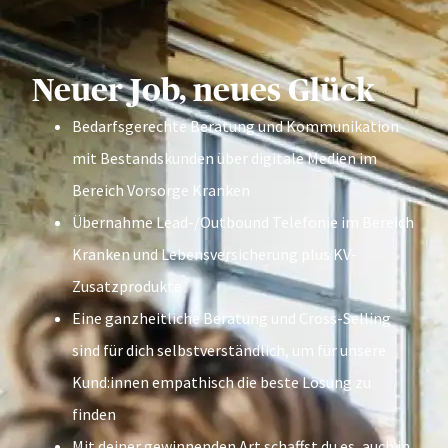
Neuer Job, neues Glück
Bedarfsgerechte Beratung und Kommunikation
mit Bestandskunden über digitale Medien im
Bereich Vorsorge Kranken
Übernahme Lead-/Outbound Telefonie im Bereich
Kranken und Lebensversicherung plus KV-
Zusatzprodukte
Eine ganzheitliche Beratung und Cross-Selling
sind für dich selbstverständlich, um für unsere
Kund:innen empathisch die beste Lösung zu
finden
Mit deiner gewinnenden Art schaffst du es, auch in