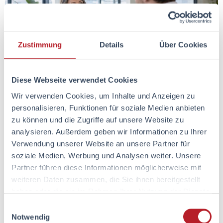
Zustimmung
Details
Über Cookies
Diese Webseite verwendet Cookies
Wir verwenden Cookies, um Inhalte und Anzeigen zu
Bewerbungsgespräch im Exklusiv-Vertrieb von AXA: Insider-
personalisieren, Funktionen für soziale Medien anbieten
Tipps von zwei Vertriebsrecruiterinnen aus der
zu können und die Zugriffe auf unsere Website zu
Vertriebsdirektion Nord zu Ablauf, Fragen und Vorbereitung.
analysieren. Außerdem geben wir Informationen zu Ihrer
Bewerbungsprozess im
Verwendung unserer Website an unsere Partner für
soziale Medien, Werbung und Analysen weiter. Unsere
Exklusiv-Vertrieb von AXA:
Partner führen diese Informationen möglicherweise mit
So läuft deine Bewerbung
weiteren Daten zusammen, die Sie ihnen bereitgestellt
haben oder die sie im Rahmen Ihrer Nutzung der Dienste
wirklich ab
gesammelt haben.
Einwilligungsauswahl
Notwendig