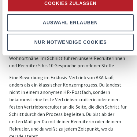
COOKIES ZULASSEN
Online-Bewerbung über
axa-vertriebskarriere.de
oder
direkt bei einer Vertriebsrecruiterin oder einem
Vertriebsrecruiter, 2) Eingangsbestätigung in der Regel
AUSWAHL ERLAUBEN
binnen 48 Stunden, 3) Kennenlerngespräch per Microsoft
Teams (rund 30 bis 45 Minuten), 4) Empfehlung an die
NUR NOTWENDIGE COOKIES
Regionalmanagerin oder den Regionalmanager und 5)
persönliches Gespräch in der Agentur in deiner
Wohnortnähe. Im Schnitt führen unsere Recruiterinnen
und Recruiter 5 bis 10 Gespräche pro offener Stelle.
Eine Bewerbung im Exklusiv-Vertrieb von AXA läuft
anders als ein klassischer Konzernprozess. Du landest
nicht in einem anonymen HR-Postfach, sondern
bekommst eine feste Vertriebsrecruiterin oder einen
festen Vertriebsrecruiter an die Seite, die dich Schritt für
Schritt durch den Prozess begleiten. Du bist ab der
ersten Mail per Du mit deiner Recruiterin oder deinem
Rekrutier, und du weißt zu jedem Zeitpunkt, wo du
gerade stehst.