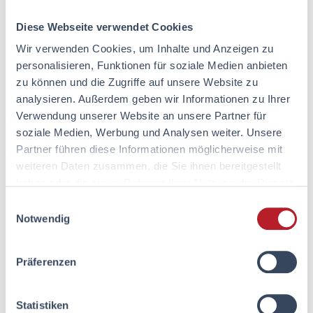
Diese Webseite verwendet Cookies
Wir verwenden Cookies, um Inhalte und Anzeigen zu
personalisieren, Funktionen für soziale Medien anbieten
zu können und die Zugriffe auf unsere Website zu
analysieren. Außerdem geben wir Informationen zu Ihrer
Verwendung unserer Website an unsere Partner für
soziale Medien, Werbung und Analysen weiter. Unsere
Partner führen diese Informationen möglicherweise mit
weiteren Daten zusammen, die Sie ihnen bereitgestellt
haben oder die sie im Rahmen Ihrer Nutzung der Dienste
gesammelt haben.
Einwilligungsauswahl
Du denkst darüber nach, dich im Versicherungsvertrieb
Notwendig
selbstständig zu machen? Du willst ein eigenes Unternehmen
führen, ein Team aufbauen und Kundinnen und Kunden so
beraten, wie du es für richtig hältst? Oder du führst bereits
Präferenzen
eine eigene Agentur beim Mitbewerber und überlegst, zu AXA
zu wechseln? Dann könnte der Weg als Agenturinhaberin oder
Agenturinhaber im […]
Statistiken