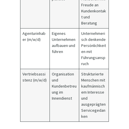
Freude an
Kundenkontak
t und
Beratung
Agenturinhab
Eigenes
Unternehmeri
er (m/w/d)
Unternehmen
sch denkende
aufbauen und
Persönlichkeit
führen
en mit
Führungsansp
ruch
Vertriebsassi
Organisation
Strukturierte
stenz (m/w/d)
und
Menschen mit
Kundenbetreu
kaufmännisch
ung im
em Interesse
Innendienst
und
ausgeprägten
Servicegedan
ken