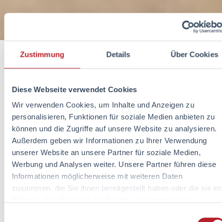
Zustimmung
Details
Über Cookies
Diese Webseite verwendet Cookies
Einleitung
Wir verwenden Cookies, um Inhalte und Anzeigen zu
personalisieren, Funktionen für soziale Medien anbieten zu
Du suchst einen Job mit Sinn, der mehr ist als Zahlen am
können und die Zugriffe auf unsere Website zu analysieren.
Monatsende? Im AXA Exklusiv-Vertrieb steckt
Außerdem geben wir Informationen zu Ihrer Verwendung
Nachhaltigkeit nicht im Leitbild, sondern im
unserer Website an unsere Partner für soziale Medien,
Beratungsalltag. Wir zeigen dir, wie sich das auf deine
Werbung und Analysen weiter. Unsere Partner führen diese
Beratung, deine Weiterbildung und deine Karriere
Informationen möglicherweise mit weiteren Daten
auswirkt.
zusammen, die Sie ihnen bereitgestellt haben oder die sie im
Nachhaltigkeit in der Versicherung bedeutet, Menschen
Rahmen Ihrer Nutzung der Dienste gesammelt haben.
langfristig abzusichern, statt schnell Verträge
Einwilligungsauswahl
abzuschließen. Bei AXA wird das über ganzheitliche